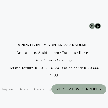
Instagr
Face
© 2026 LIVING MINDFULNESS AKADEMIE ∙
Achtsamkeits-Ausbildungen ∙ Trainings ∙ Kurse in
Mindfulness ∙ Coachings
Kirsten Tofahrn: 0170 109 49 84 ∙ Sabine Keßel: 0170 444
94 83
VERTRAG WIDERRUFEN
Impressum
Datenschutzerklärung