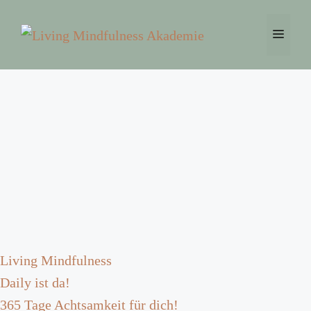
Zum
Inhalt
Menü
springen
Living Mindfulness
Daily ist da!
365 Tage Achtsamkeit für dich!