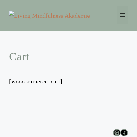
Zum
Inhalt
Menü
springen
Cart
[woocommerce_cart]
Instagr
Face